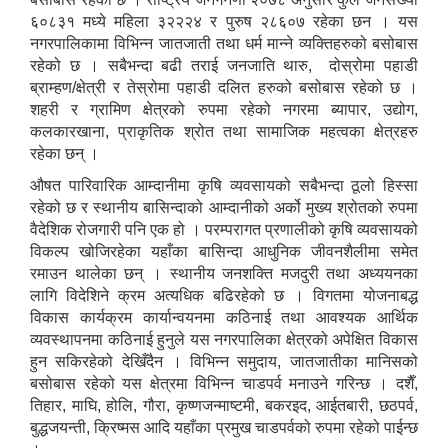
६०८३१ मध्ये महिला ३२२२४ र पुरुष २८६०७ रहेका छन । यस
नगरपालिकामा विभिन्न जातजाती तथा धर्म मान्ने व्यक्तिहरुको बसोबास
रहेको छ । सबैभन्दा बढी तराई जनजाति थारु, दोस्रोमा पहाडी
ब्राम्हण/क्षेत्री र तेस्रोमा पहाडी दलित हरुको बसोबास रहेको छ ।
शहरी र ग्रामिण क्षेत्रको रुपमा रहेको नगरमा ब्यापार, उद्योग,
कलकारखाना, प्राकृतिक श्रोत तथा सामाजिक महत्वका क्षेत्रहरु
रहेका छन् ।
औषत पारिवारिक आम्दानीमा कृषि व्यवसायको सबैभन्दा ठूलो हिस्सा
रहेको छ र स्थानीय बासिन्दाको आम्दानीको अर्को मुख्य श्रोतको रुपमा
वैदेशिक रोजगारी पनि एक हो । परम्परागत प्रणालीको कृषि व्यवसायको
विकल्प खोजिरहेका यहाँका बासिन्दा आधुनिक जीवनशैलीमा समेत
रमाउन थालेका छन् । स्थानीय जनशक्ति मजदुरी तथा अध्ययनका
लागि विदेशिने क्रम अत्यधिक बढिरहेको छ । विगतमा योजनाबद्ध
विकास कार्यक्रम कार्यान्वयनमा कठिनाई तथा आवश्यक आर्थिक
व्यवस्थापनमा कठिनाई हुनुले यस नगरपालिका क्षेत्रको अपेक्षित विकास
हुन सकिरहेको देखिँदैन । विभिन्न समुदाय, जातजातीका मानिसको
बसोबास रहेको यस क्षेत्रमा विभिन्न चाडपर्व मनाउने गरिन्छ । दशैँ,
तिहार, माघि, होलि, गौरा, कृष्णजन्माष्टमी, बकरइद, आईतबारी, छठपर्व,
बुद्धजयन्ती, क्रिष्मस आदि यहाँका प्रमुख चाडपर्वको रुपमा रहेको पाईन्छ