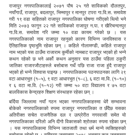
राजापुर नगरपालिकालाई २०७१ पौष २५ गते साविकको दौलतपुर,
नयाँगाउँ, राजापुर, बदलापुर, भिम्मापुर र मानपुर टपरा गा.वि.स. समावेश
गरी १९ वडा सहितको राजापुर नगरपालिका घोषणा गरीएको थियो भने
मिति २०७३ फागुन २२ गते साविकको राजापुर न.पा. र खैरिचन्दनपुर
गा.वि.स. समावेश गरि जम्मा १० वडा कायम गरेको छ । यस
नगरपालिकाको नाम राजापुर रहनुको कारण विभिन्न जनविश्वास र
ऐतिहासिक पृष्ठभुमि रहेका छन् । कहिले गोलामण्डी, कहिले राजापुर
नाम भएको यस ठाउँमा राजाराम कुर्मीको नामबाट राजापुर भएको हो भन्ने
कथन रहेको छ भने अर्को कथन अनुसार यस ठाउँमा पहिला ठकुरी
जातिका राजारजौटाहरुले बसोबास गर्थे पछि राजा राजा हुंदै राजापुर
भएको हो भन्ने विश्वास पाइन्छ । नगरपालिकामा पठनपाठनका लागि २९
वटा आधारभुत (१–५), ९ वटा आधारभुत (१–८), ६ वटा मा.वि. (१–१०)
र ६ वटा मा.वि. (१–१२) गरी जम्मा ५० वटा विद्यालय र ७५ वटा
बालविकास केन्द्रहरु शिक्षण संस्थाहरु रहेका छन् ।
बर्दिया जिल्लामा नयाँ गठन भएका नगरपालिकाहरुमा धेरै सम्भावना
बोकेको नगरपालिकाको रुपमा राजापुर नगरपालिका त छँदैछ यसका
अतिरीक्त सचेत राजनैतिक दल र उत्प्रेरीत नगरवासी समेत यो
नगरपालिकाका दरिलो अनि दीगो विकासको श्रोतका रुपमा रहेका छन्
। यस नगरपालिकामा विभिन्न जातजाती तथा धर्म मान्ने व्यक्तिहरुको
बसोबास रहेको छ । राष्ट्रिय जनगनणा २०७८ अनुसार कुल ज‌नसख्या