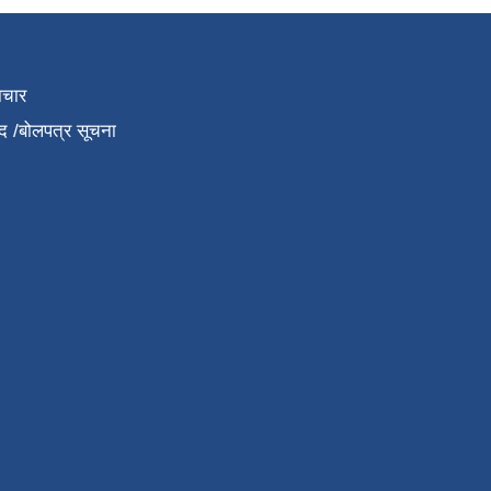
ाचार
द /बोलपत्र सूचना